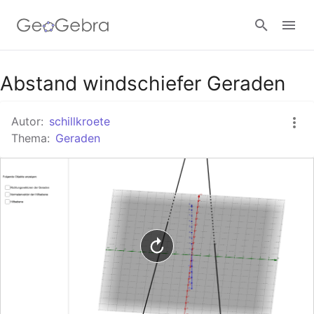
Google Classroom
Abstand windschiefer Geraden
Autor:
schillkroete
GeoGebra Classroom
Thema:
Geraden
Anmelden