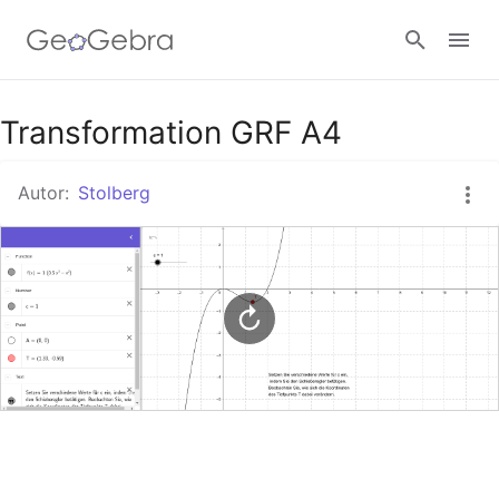
Google Classroom
Transformation GRF A4
Autor:
Stolberg
GeoGebra Classroom
Anmelden