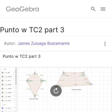
Google Classroom
Punto w TC2 part 3
Autor:
James Zuluaga Bustamante
GeoGebra Classroom
Punto w TC2 part 3
Abrir sesión