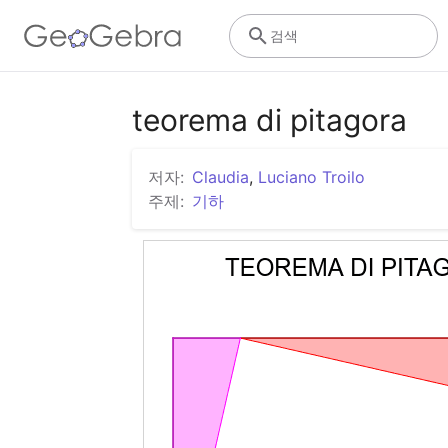
검색
teorema di pitagora
저자:
Claudia
,
Luciano Troilo
주제:
기하