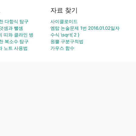
료
자료 찾기
용한 다항식 탐구
사이클로이드
덧셈과 뺄셈
엠탑 논술문제 1번 2016.01.02일자
 띠와 클라인 병
수식 \sqrt{ 2 }
용한 복소수 탐구
원뿔 구분구적법
 노트 사용법
가우스 함수