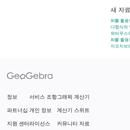
새 자
AI를 활
다항식의 
뫼비우스의
AI를 활
지오지브라
정보
서비스 조항
그래픽 계산기
파트너십
개인 정보
계산기 스위트
지원 센터
라이선스
커뮤니티 자료