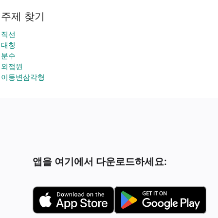
주제 찾기
직선
대칭
분수
외접원
이등변삼각형
앱을 여기에서 다운로드하세요: