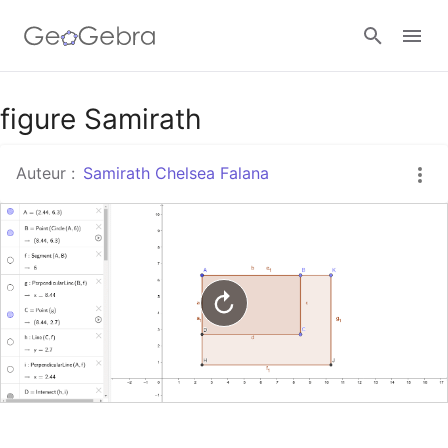
Google Classroom
figure Samirath
Auteur :
Samirath Chelsea Falana
Classe GeoGebra
Se connecter