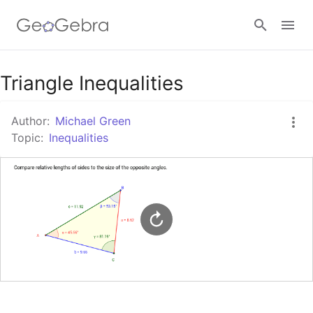
Google Classroom
Triangle Inequalities
Author:
Michael Green
GeoGebra Classroom
Topic:
Inequalities
Sign in