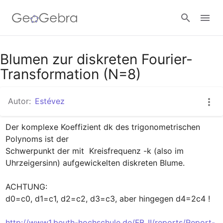
Google Classroom
Blumen zur diskreten Fourier-
Transformation (N=8)
GeoGebra Classroom
Autor:
Estévez
Der komplexe Koeffizient dk des trigonometrischen 
Anmelden
Polynoms ist der

Schwerpunkt der mit  Kreisfrequenz -k (also im 
Uhrzeigersinn) aufgewickelten diskreten Blume.

ACHTUNG: 

d0=c0, d1=c1, d2=c2, d3=c3, aber hingegen d4=2c4 !

http://www1.beuth-hochschule.de/FB_II/reports/Report-