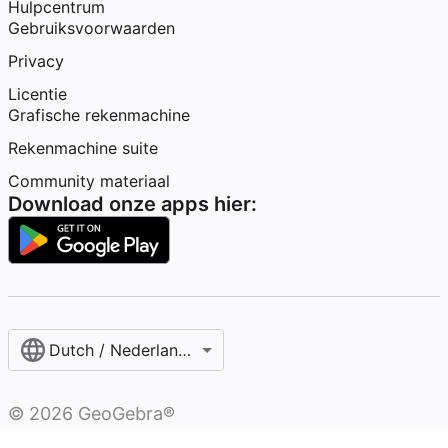
Hulpcentrum
Gebruiksvoorwaarden
Privacy
Licentie
Grafische rekenmachine
Rekenmachine suite
Community materiaal
Download onze apps hier:
Dutch / Nederlands‎ (België)‎
©
2026
GeoGebra®