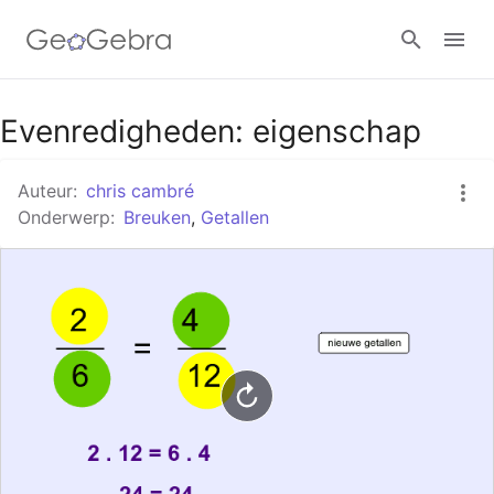
Google Classroom
Evenredigheden: eigenschap
Auteur:
chris cambré
GeoGebra Klaslokaal
Onderwerp:
Breuken
,
Getallen
Aanmelden