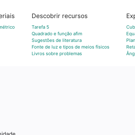
riais
Descobrir recursos
Ex
métrico
Tarefa 5
Cub
Quadrado e função afim
Equ
Sugestões de literatura
Pla
Fonte de luz e tipos de meios físicos
Ret
Livros sobre problemas
Âng
a
nidade