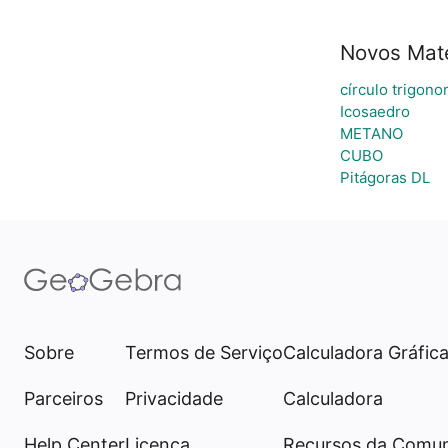
Novos Mate
círculo trigono
Icosaedro
METANO
CUBO
Pitágoras DL
Sobre
Termos de Serviço
Calculadora Gráfic
Parceiros
Privacidade
Calculadora
Help Center
Licença
Recursos da Comu