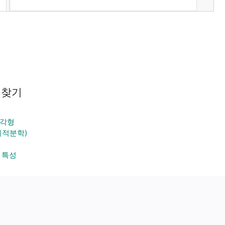
 찾기
각형
미적분학)
 특성