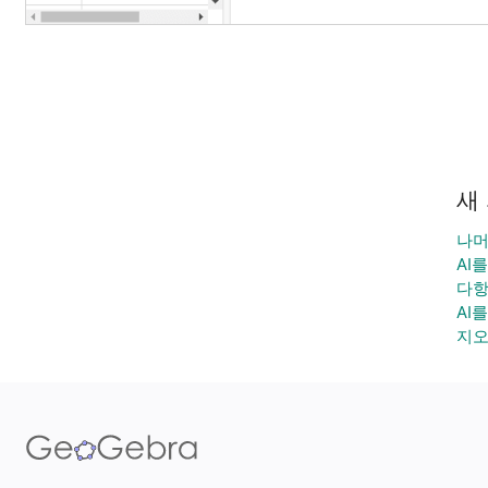
새
나머
AI
다항
AI
지오