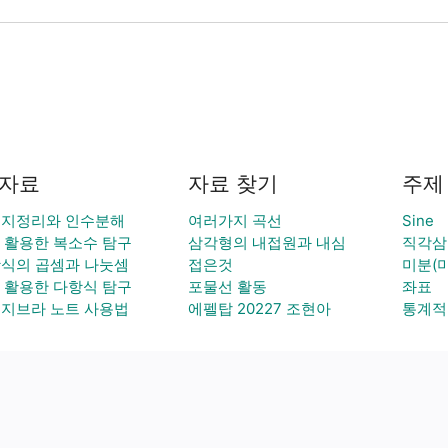
 자료
자료 찾기
주제
지정리와 인수분해
여러가지 곡선
Sine
를 활용한 복소수 탐구
삼각형의 내접원과 내심
직각삼
식의 곱셈과 나눗셈
접은것
미분(
를 활용한 다항식 탐구
포물선 활동
좌표
지브라 노트 사용법
에펠탑 20227 조현아
통계적