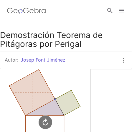
Google Classroom
Demostración Teorema de
Pitágoras por Perigal
GeoGebra Classroom
Autor:
Josep Font Jiménez
Abrir sesión