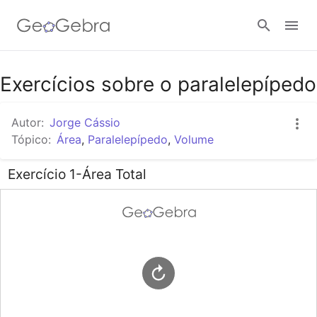
Google Classroom
Exercícios sobre o paralelepípedo
Autor:
Jorge Cássio
Tarefa
Tópico:
Área
,
Paralelepípedo
,
Volume
Exercício 1-Área Total
Entrar no sistema