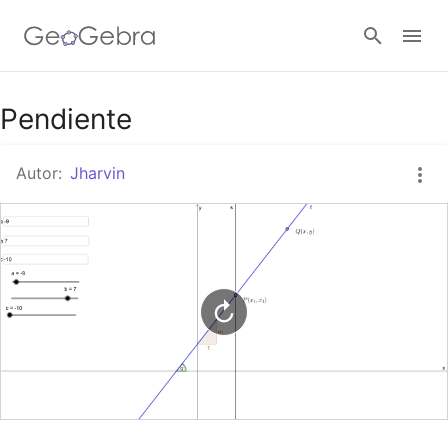
Google Classroom
Pendiente
Autor:
Jharvin
GeoGebra Classroom
Abrir sesión