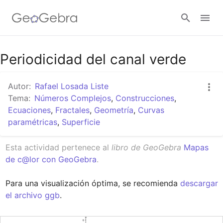
Google Classroom
Periodicidad del canal verde
Autor:
Rafael Losada Liste
GeoGebra Classroom
Tema:
Números Complejos
,
Construcciones
,
Ecuaciones
,
Fractales
,
Geometría
,
Curvas
paramétricas
,
Superficie
Abrir sesión
Esta actividad pertenece al 
libro de GeoGebra
Mapas 
de c@lor con GeoGebra
.
Para una visualización óptima, se recomienda 
descargar 
el archivo ggb
.