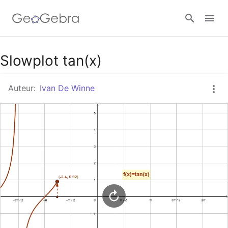
Google Classroom
Slowplot tan(x)
Auteur:
Ivan De Winne
GeoGebra Klaslokaal
Aanmelden