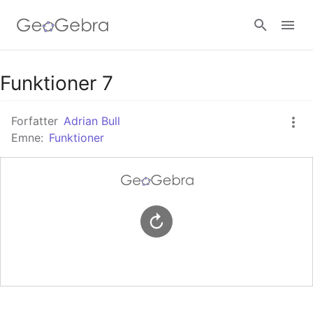
Google Classroom
Funktioner 7
Forfatter
Adrian Bull
GeoGebra Classroom
Emne:
Funktioner
Log ind