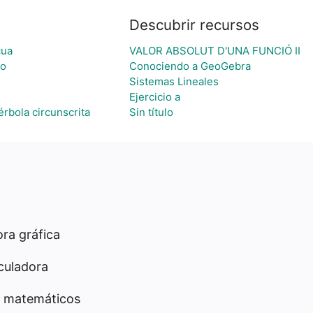
Descubrir recursos
cua
VALOR ABSOLUT D'UNA FUNCIÓ II
to
Conociendo a GeoGebra
Sistemas Lineales
Ejercicio a
érbola circunscrita
Sin título
ra gráfica
culadora
 matemáticos