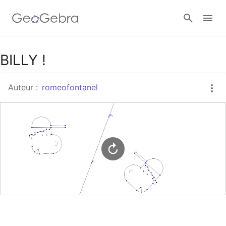
Google Classroom
BILLY !
Auteur :
romeofontanel
Classe GeoGebra
Se connecter