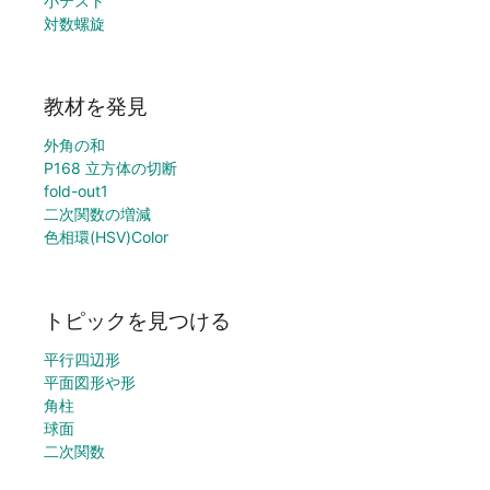
小テスト
対数螺旋
教材を発見
外角の和
P168 立方体の切断
fold-out1
二次関数の増減
色相環(HSV)Color
トピックを見つける
平行四辺形
平面図形や形
角柱
球面
二次関数