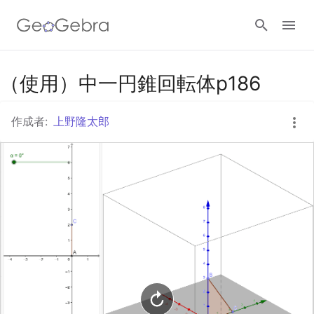
Googleクラスルーム
（使用）中一円錐回転体p186
作成者:
上野隆太郎
GeoGebra Classroom
ログイン