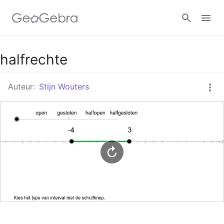
Google Classroom
halfrechte
Auteur:
Stijn Wouters
GeoGebra Klaslokaal
Aanmelden