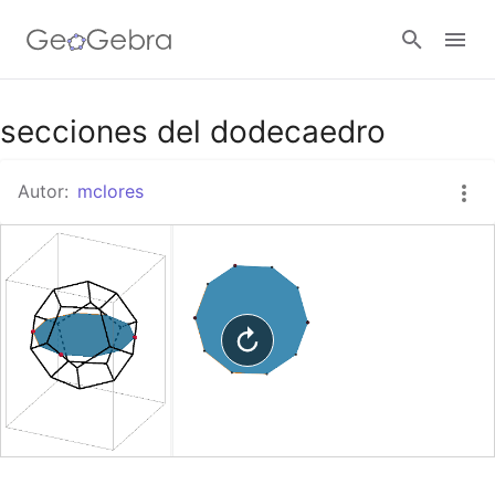
Google Classroom
secciones del dodecaedro
Autor:
mclores
GeoGebra Classroom
Abrir sesión