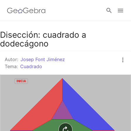
Google Classroom
Disección: cuadrado a
dodecágono
GeoGebra Classroom
Autor:
Josep Font Jiménez
Tema:
Cuadrado
Abrir sesión