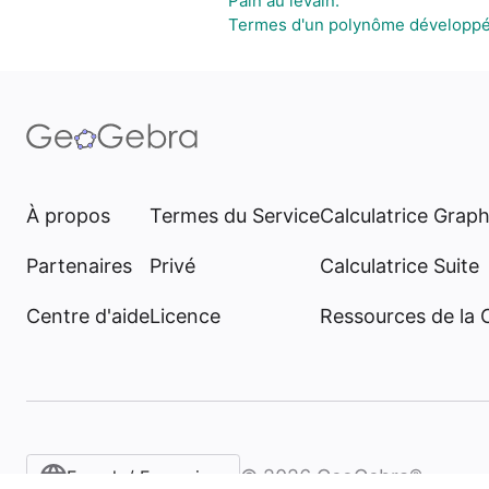
Pain au levain.
Termes d'un polynôme développé 
À propos
Termes du Service
Calculatrice Grap
Partenaires
Privé
Calculatrice Suite
Centre d'aide
Licence
Ressources de la
©
2026
GeoGebra®
French / Français‎