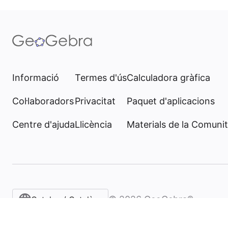
Informació
Termes d'ús
Calculadora gràfica
Col·laboradors
Privacitat
Paquet d'aplicacions
Centre d'ajuda
Llicència
Materials de la Comunit
©
2026
GeoGebra®
Catalan / Català