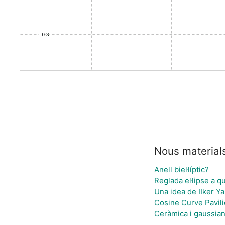
Nous material
Anell biel·líptic?
Reglada el·lipse a q
Una idea de IIker Y
Cosine Curve Pavil
Ceràmica i gaussia