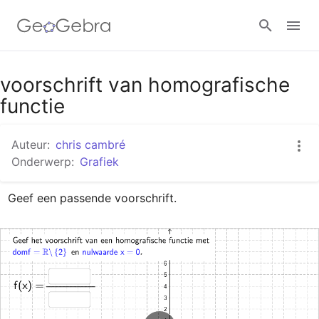
Google Classroom
voorschrift van homografische
functie
GeoGebra Klaslokaal
Auteur:
chris cambré
Onderwerp:
Grafiek
Aanmelden
Geef een passende voorschrift.