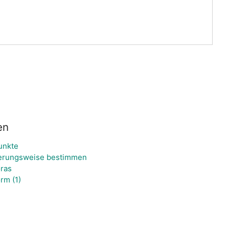
en
unkte
erungsweise bestimmen
ras
rm (1)