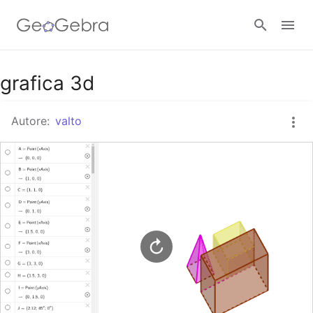
Google Classroom
grafica 3d
Autore:
valto
GeoGebra Classroom
Accedi