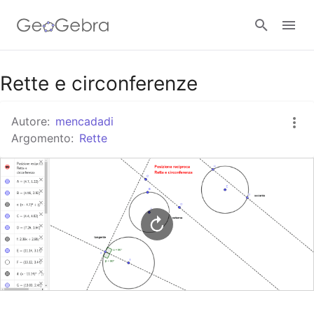
Google Classroom
Rette e circonferenze
Autore:
mencadadi
GeoGebra Classroom
Argomento:
Rette
Accedi