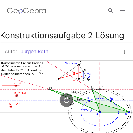
Google Classroom
Konstruktionsaufgabe 2 Lösung
Autor:
Jürgen Roth
GeoGebra Classroom
Anmelden