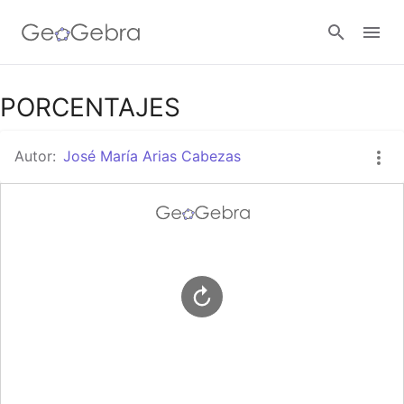
Google Classroom
PORCENTAJES
Autor:
José María Arias Cabezas
GeoGebra Classroom
Abrir sesión