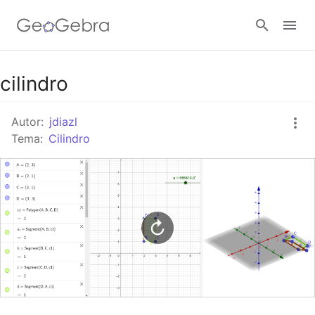
Google Classroom
cilindro
Autor:
jdiazl
GeoGebra Classroom
Tema:
Cilindro
Abrir sesión