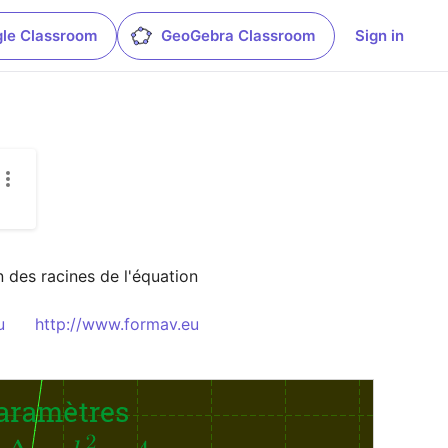
le Classroom
GeoGebra Classroom
Sign in
on des racines de l'équation 
u
http://www.formav.eu