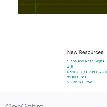
New Resources
Slope and Road Signs
z`]]
ני בעיה ויצירת גרף בהתאם
רישום חופשי
Viviani's Curve