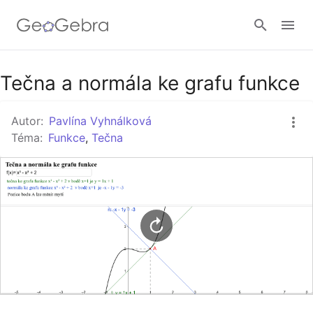
Google Classroom
Tečna a normála ke grafu funkce
Autor:
Pavlína Vyhnálková
GeoGebra Třída
Téma:
Funkce
,
Tečna
Přihlásit