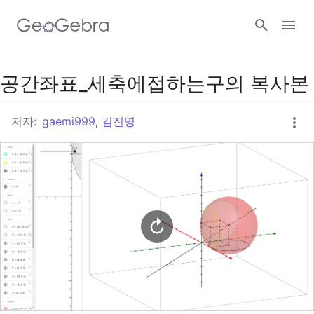
구글 클래스룸
공간좌표_세축에접하는구의 복사본
저자:
gaemi999
,
김진영
지오지브라 클래스룸
로그인