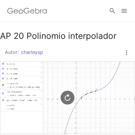
Google Classroom
AP 20 Polinomio interpolador
Autor:
charleysp
Tarefa
Entrar no sistema