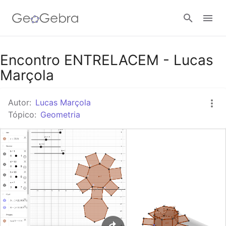
Google Classroom
Encontro ENTRELACEM - Lucas
Marçola
Tarefa
Autor:
Lucas Marçola
Tópico:
Geometria
Entrar no sistema