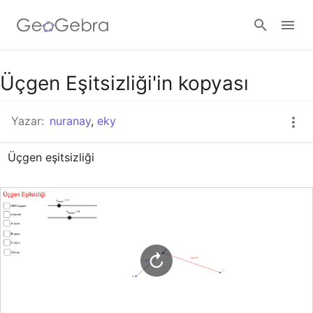
Google Classroom
Üçgen Eşitsizliği'in kopyası
Yazar:
nuranay
,
eky
GeoGebra Ders
Üçgen eşitsizliği
Giriş yap