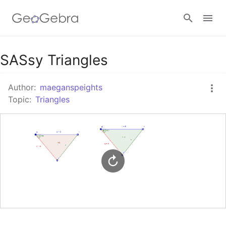
Google Classroom
SASsy Triangles
Author:
maeganspeights
GeoGebra Classroom
Topic:
Triangles
Sign in