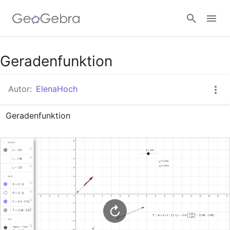
Google Classroom
Geradenfunktion
Autor:
ElenaHoch
GeoGebra Classroom
Geradenfunktion
Anmelden