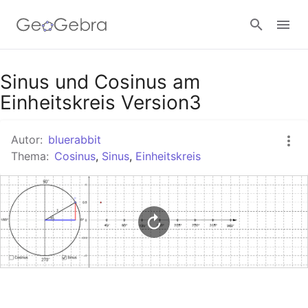
Google Classroom
Sinus und Cosinus am
Einheitskreis Version3
GeoGebra Classroom
Autor:
bluerabbit
Thema:
Cosinus
,
Sinus
,
Einheitskreis
Anmelden