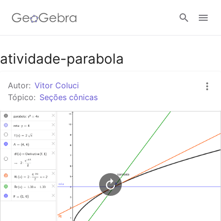
Google Classroom
atividade-parabola
Autor:
Vitor Coluci
Tarefa
Tópico:
Seções cônicas
Entrar no sistema