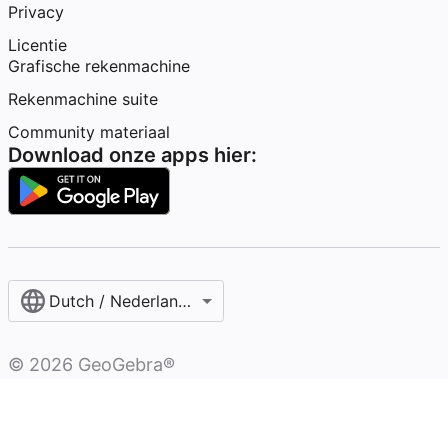
Privacy
Licentie
Grafische rekenmachine
Rekenmachine suite
Community materiaal
Download onze apps hier:
Dutch / Nederlands‎ (België)‎
©
2026
GeoGebra®