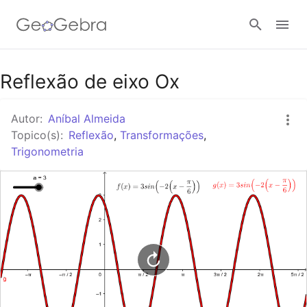
Google Classroom
Reflexão de eixo Ox
Autor:
Aníbal Almeida
GeoGebra Classroom
Topico(s):
Reflexão
,
Transformações
,
Trigonometria
Entrar