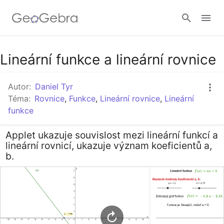
Google Classroom
Lineární funkce a lineární rovnice
Autor:
Daniel Tyr
GeoGebra Třída
Téma:
Rovnice
,
Funkce
,
Lineární rovnice
,
Lineární
funkce
Přihlásit
Applet ukazuje souvislost mezi lineární funkcí a
lineární rovnicí, ukazuje význam koeficientů a,
b.