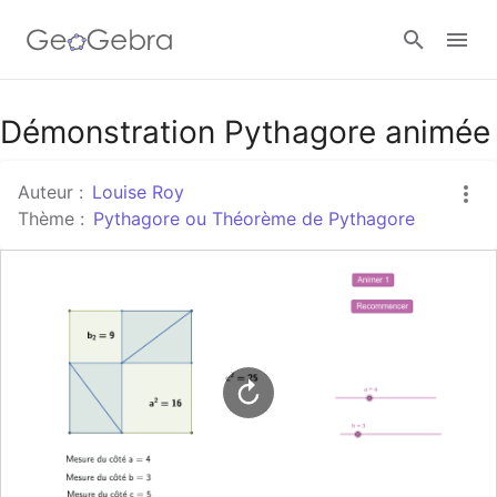
Google Classroom
Démonstration Pythagore animée
Auteur :
Louise Roy
Classe GeoGebra
Thème :
Pythagore ou Théorème de Pythagore
Se connecter