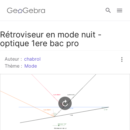
Google Classroom
Rétroviseur en mode nuit -
optique 1ere bac pro
Classe GeoGebra
Auteur :
chabrol
Thème :
Mode
Se connecter