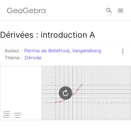
Google Classroom
Dérivées : introduction A
Auteur :
Perrine de Bellefroid
,
Vangénéberg
Classe GeoGebra
Thème :
Dérivée
Se connecter