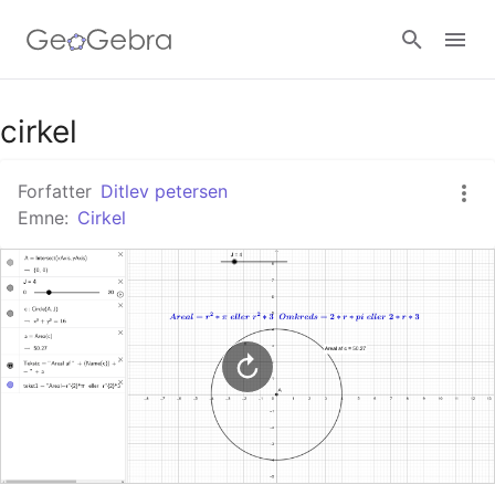
Google Classroom
cirkel
Forfatter
Ditlev petersen
GeoGebra Classroom
Emne:
Cirkel
Log ind