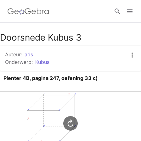
Google Classroom
Doorsnede Kubus 3
Auteur:
ads
GeoGebra Klaslokaal
Onderwerp:
Kubus
Pienter 4B, pagina 247, oefening 33 c)
Aanmelden