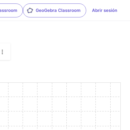
lassroom
GeoGebra Classroom
Abrir sesión