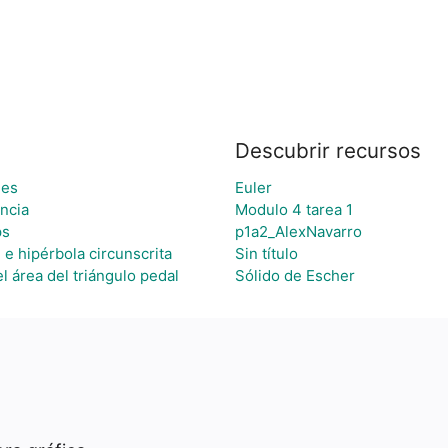
Descubrir recursos
des
Euler
ncia
Modulo 4 tarea 1
ps
p1a2_AlexNavarro
 e hipérbola circunscrita
Sin título
l área del triángulo pedal
Sólido de Escher